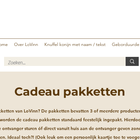
ome
Over LoVinn
Knuffel konijn met naam / tekst
Geborduurde
Cadeau pakketten
kketten van LoVinn? De pakketten bevatten 3 of meerdere producten 
t worden de cadeau pakketten standaard feestelijk ingepakt. Hierdo
e ontvanger sturen óf direct vanuit huis aan de ontvanger geven zond
en. Ideaal toch?! (Ook leuk om een persoonlijk kaartje toe te voeg