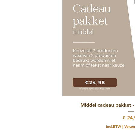
Snel over
Middel cadeau pakket - 
Prijs
€ 24,
incl.BTW
|
Verze