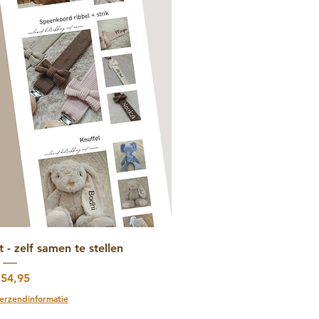
 overzicht
- zelf samen te stellen
ijs
 54,95
erzendinformatie