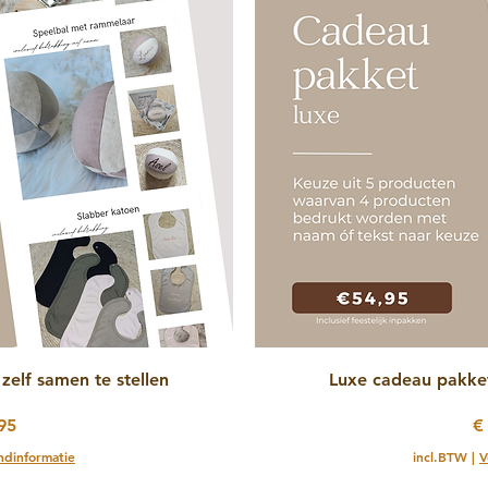
zicht
Snel
zelf samen te stellen
Luxe cadeau pakket 
Pr
95
€
ndinformatie
incl.BTW
|
V