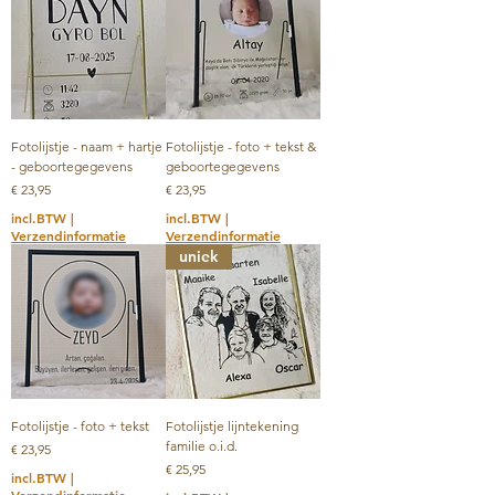
Fotolijstje - naam + hartje
Fotolijstje - foto + tekst &
- geboortegegevens
geboortegegevens
Prijs
Prijs
€ 23,95
€ 23,95
incl.BTW
|
incl.BTW
|
Verzendinformatie
Verzendinformatie
uniek
Fotolijstje - foto + tekst
Fotolijstje lijntekening
familie o.i.d.
Prijs
€ 23,95
Prijs
€ 25,95
incl.BTW
|