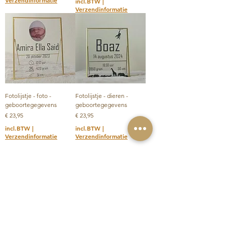
Verzendinformatie
incl.BTW
|
Verzendinformatie
Fotolijstje - foto -
Fotolijstje - dieren -
geboortegegevens
geboortegegevens
Prijs
Prijs
€ 23,95
€ 23,95
incl.BTW
|
incl.BTW
|
Verzendinformatie
Verzendinformatie
Meer laden
LoVinn products