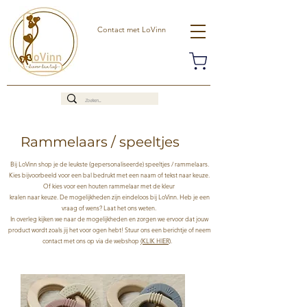
Contact met LoVinn
Rammelaars / speeltjes
Bij LoVinn shop je de leukste (gepersonaliseerde) speeltjes / rammelaars.
Kies bijvoorbeeld voor een bal bedrukt met een naam of tekst naar keuze.
Of kies voor een houten rammelaar met de kleur
kralen naar keuze. De mogelijkheden zijn eindeloos bij LoVinn. Heb je een
vraag of wens? Laat het ons weten.
In overleg kijken we naar de mogelijkheden en zorgen we ervoor dat jouw
product wordt zoals jij het voor ogen hebt! Stuur ons een berichtje of neem
contact met ons op via de webshop
(KLIK HIER)
.