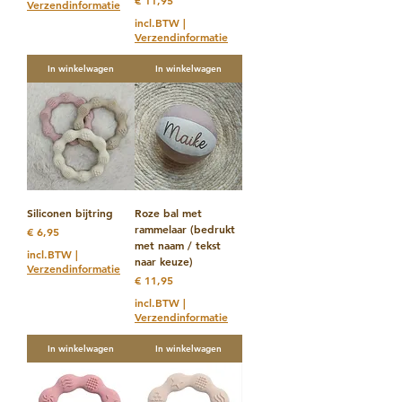
€ 11,95
Verzendinformatie
incl.BTW
|
Verzendinformatie
In winkelwagen
In winkelwagen
Siliconen bijtring
Roze bal met
rammelaar (bedrukt
Prijs
€ 6,95
met naam / tekst
incl.BTW
|
naar keuze)
Verzendinformatie
Prijs
€ 11,95
incl.BTW
|
Verzendinformatie
In winkelwagen
In winkelwagen