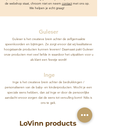
de webshop staat, chroom niet en neem
contact
met ons op.
We helpen je echt graag!
Guleser
Guleser is het creatieve brein achter de zelfgemaakte
speenkoorden en bijtringen. Ze zorgt ervoor dat wij kwalitatieve
hoogstaande producten kunnen leveren! Daarnaast pakt Guleser
onze producten met veel liefde in waardoor het uitpakken voor u
als klant een feestje wordt!
Inge
Inge is het creatieve brein achter de bedrukkingen /
personaliseren van de baby- en kinderproducten. Mocht je een
speciale wens hebben, dan zal Inge er door de persoonlijke
aandacht ervoor zorgen dat de wens tot vervulling komt! Niks is
ons te gek.
LoVinn products