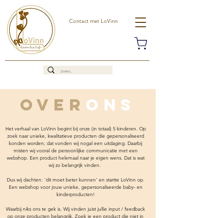
Contact met LoVinn
OVER
ONS
Het verhaal van LoVinn begint bij onze (in totaal) 5 kinderen. Op
zoek naar unieke, kwalitatieve producten die gepersonaliseerd
konden worden; dat vonden wij nogal een uitdaging. Daarbij
misten wij vooral de persoonlijke communicatie met een
webshop. Een product helemaal naar je eigen wens. Dat is wat
wij zo belangrijk vinden.
Dus wij dachten: 'dit moet beter kunnen' en startte LoVinn op.
Een webshop voor jouw unieke, gepersonaliseerde baby- en
kinderproducten!
Waarbij niks ons te gek is. Wij vinden juist jullie input / feedback
op onze producten belangrijk. Zoek je een product die niet in