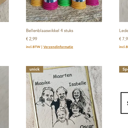
Snel overzicht
Bellenblaaswikkel 4 stuks
Lede
Prijs
Prijs
€ 2,99
€ 7,
incl.BTW
|
Verzendinformatie
incl
uniek
Sp