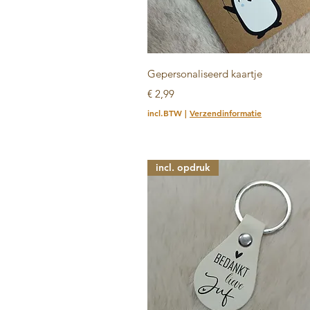
Snel overzicht
Gepersonaliseerd kaartje
Prijs
€ 2,99
incl.BTW
|
Verzendinformatie
incl. opdruk