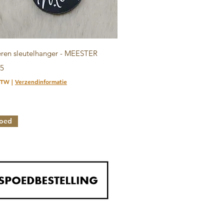
Snel overzicht
ren sleutelhanger - MEESTER
95
.BTW
|
Verzendinformatie
oed