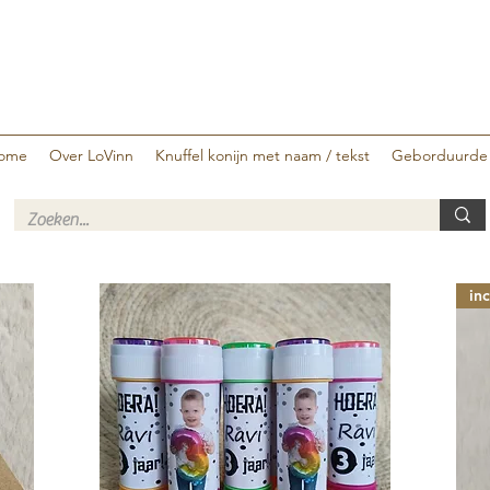
ome
Over LoVinn
Knuffel konijn met naam / tekst
Geborduurde
in