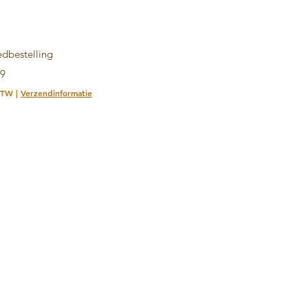
Snel overzicht
dbestelling
99
.BTW
|
Verzendinformatie