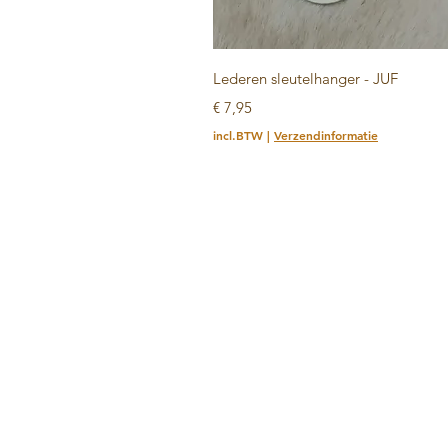
Snel overzicht
Lederen sleutelhanger - JUF
Prijs
€ 7,95
incl.BTW
|
Verzendinformatie