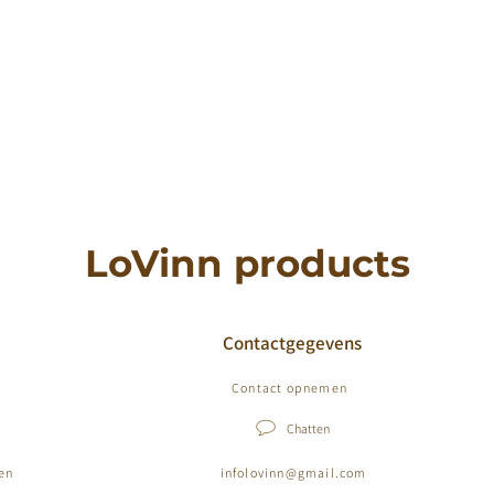
LoVinn products
Contactgegevens
Contact opnemen
Chatten
ten
infolovinn@gmail.com