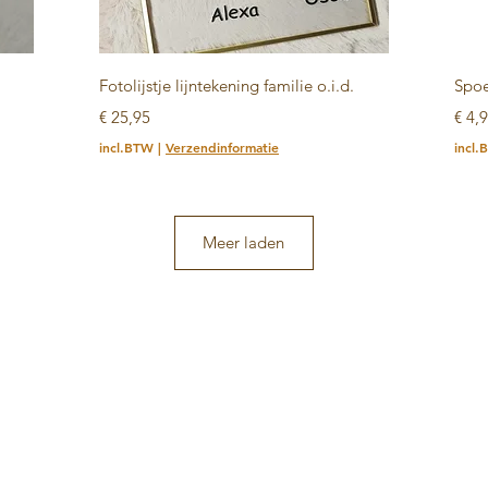
Snel overzicht
Fotolijstje lijntekening familie o.i.d.
Spoe
Prijs
Prijs
€ 25,95
€ 4,
incl.BTW
|
Verzendinformatie
incl
Meer laden