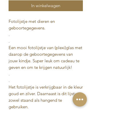
In winkelwagen
Fotolijstje met dieren en
geboortegegevens.
.
.
Een mooi fotolijstje van (plexi)glas met
daarop de geboortegegevens van
jouw kindje. Super leuk om cadeau te
geven en om te krijgen natuurlijk!
.
.
Het fotolijstje is verkrijgbaar in de kleur
goud en zilver. Daarnaast is dit lijstje
zowel staand als hangend te
gebruiken.
.
.
De afmeting van het fotolijstje is 25 x