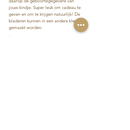
daarop de geboortegegevens van
jouw kindje. Super leuk om cadeau te
geven en om te krijgen natuurlijk! De
bladeren kunnen in een andere kleur
gemaakt worden.
.
.
Het fotolijstje is verkrijgbaar in de kleur
goud en zilver. Daarnaast is dit lijstje
zowel staand als hangend te
gebruiken.
De afmeting van het fotolijstje is 25 x
20 cm.
Eigenschappen
Fotolijstje van plexiglas, zelf te
Verzendinformatie
personaliseren.
Verkrijgbaar in de kleur goud en zilver.