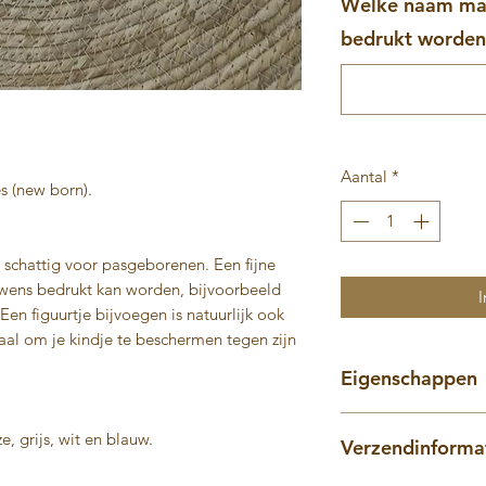
Welke naam mag
bedrukt worden?
Aantal
*
s (new born).
 schattig voor pasgeborenen. Een fijne
 wens bedrukt kan worden, bijvoorbeeld
I
Een figuurtje bijvoegen is natuurlijk ook
aal om je kindje te beschermen tegen zijn
Eigenschappen
Mooie knoopmuts
e, grijs, wit en blauw.
Verzendinforma
Gemaakt van een f
Maat: New Born