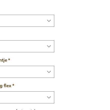
ntje
*
g flex
*