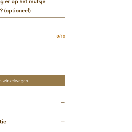
 er op het mutsje
 (optioneel)
0/10
n winkelwagen
je + krabwantjes
tie
ijne, zachte stof.