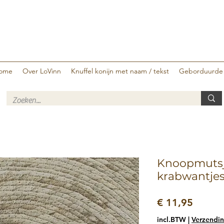
ome
Over LoVinn
Knuffel konijn met naam / tekst
Geborduurde
Knoopmutsje
krabwantjes
Prijs
€ 11,95
incl.BTW
|
Verzendin