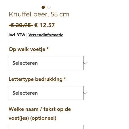
Knuffel beer, 55 cm
Normale
Verkoopprijs
 € 20,95 
€ 12,57
prijs
incl.BTW
|
Verzendinformatie
Op welk voetje
*
Lettertype bedrukking
*
Welke naam / tekst op de
voet(jes) (optioneel)