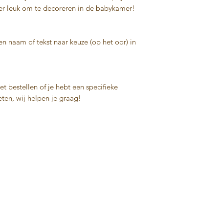
productie.
voor de optie: '
I
er leuk om te decoreren in de babykamer!
Afmeting ± 40 cm.
pakketje een fees
Voor veiligheidsinst
geldt een meerpri
verwijzen we je doo
gewicht).
n naam of tekst naar keuze (op het oor) in
Mocht je een (han
bestelling wille
t bestellen of je hebt een specifieke
ten, wij helpen je graag!