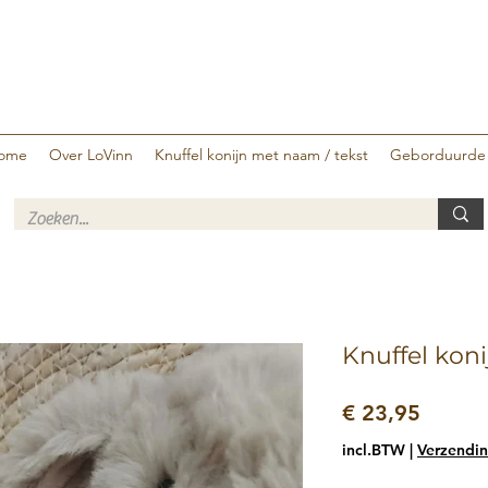
ome
Over LoVinn
Knuffel konijn met naam / tekst
Geborduurde
Knuffel kon
Prijs
€ 23,95
incl.BTW
|
Verzendin