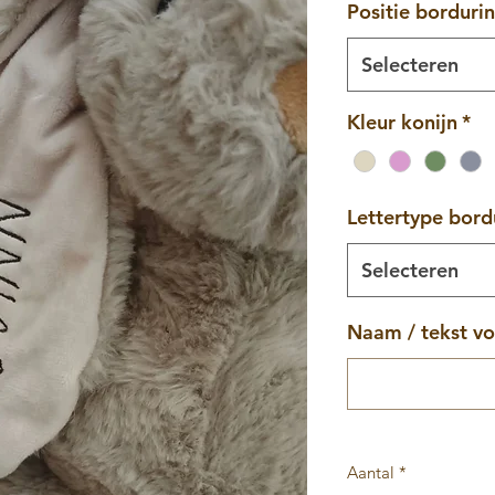
Positie borduri
Selecteren
Kleur konijn
*
Lettertype bord
Selecteren
Naam / tekst vo
Aantal
*