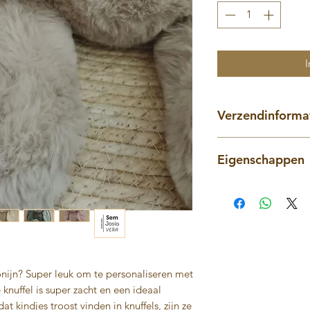
I
Verzendinforma
Op werkdagen voo
Eigenschappen
tot 3 werkdagen 
gepersonaliseerd
Deze knuffel helpt k
Producten afhale
te gaan slapen
Je betaald de ve
De knuffel is gemaa
gewicht van het p
superzacht.
nooit te veel!
De knuffel kan op 
Gratis verzendko
wasmachine gewass
Mocht je het prod
onijn? Super leuk om te personaliseren met
De kleur van het pro
ontvanger willen 
nuffel is super zacht en een ideaal
en kan enigzins vers
laten inpakken, k
t kindjes troost vinden in knuffels, zijn ze