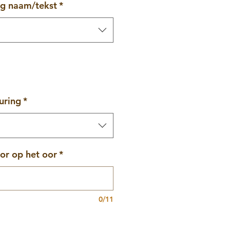
ng naam/tekst
*
uring
*
or op het oor
*
0/11