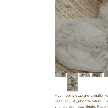
Hoe mooi is deze grote knuffel k
naam en / of geboortedatum! De k
vriendje voor jouw kindje. Naast da