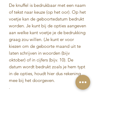
De knuffel is bedrukbaar met een naam
of tekst naar keuze (op het oor). Op het
voetje kan de geboortedatum bedrukt
worden. Je kunt bij de opties aangeven
aan welke kant voetje je de bedrukking
graag zou willen. (Je kunt er voor
kiezen om de geboorte maand uit te
laten schrijven in woorden (bijv
oktober) of in cijfers (bijv. 10). De
datum wordt bedrukt zoals je hem typt
in de opties, houdt hier dus rekening
mee bij het doorgeven.
.
.
De bedrukking op dit mooie
groene konijn is standaard in de kleur
zwart. Liever een andere kleur? Dat
kan! Laat dit dan even aan ons weten.
.