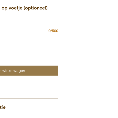
op voetje (optioneel)
0/500
n winkelwagen
 kindjes in moeilijke situaties en
tie
en
maakt van 100% katoen en is