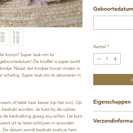
Geboortedatum 
Aantal
*
fel konijn? Super leuk om te
geboortedatum! De knuffel is super zacht
kindje. Naast dat kindjes troost vinden in
er schattig. Super leuk om te decoreren in
I
Eigenschappen
 naam of tekst naar keuze (op het oor). Op
bedrukt worden. Je kunt bij de opties
Deze knuffel helpt
e de bedrukking graag zou willen. (Je kunt
Verzendinforma
om te gaan slap
and uit te laten schrijven in woorden
De knuffel is ge
. 10). De datum wordt bedrukt zoals je hem