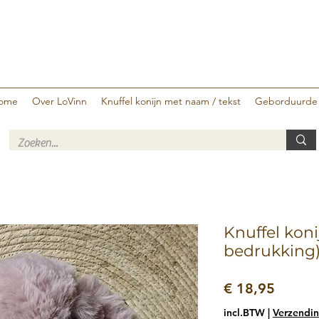
ome
Over LoVinn
Knuffel konijn met naam / tekst
Geborduurde
Knuffel koni
bedrukking
Prijs
€ 18,95
incl.BTW
|
Verzendin