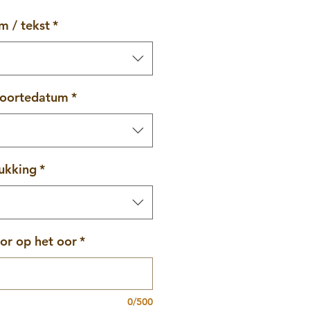
m / tekst
*
boortedatum
*
ukking
*
or op het oor
*
0/500