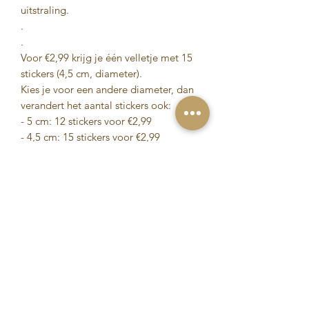
uitstraling.
.
.
Voor €2,99 krijg je één velletje met 15
stickers (4,5 cm, diameter).
Kies je voor een andere diameter, dan
verandert het aantal stickers ook:
- 5 cm: 12 stickers voor €2,99
- 4,5 cm: 15 stickers voor €2,99
- 4 cm: 18 stickers voor €2,99
- 3,5 cm: 24 stickers voor €2,99
- 3 cm: 35 stickers voor €2,99
Mocht je een maat sticker willen die
niet te kiezen is bij de opties, geen
probleem! Laat het ons weten, wij
helpen je graag!