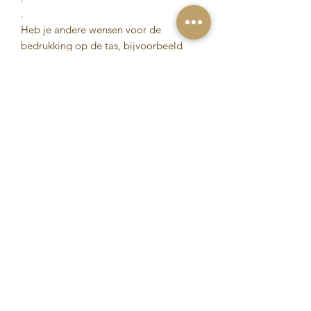
.
Heb je andere wensen voor de
bedrukking op de tas, bijvoorbeeld
een andere kleur bedrukking of een
andere tekst. Laat dit ons dan weten,
dan kijken we samen naar de
mogelijkheden. Wij helpen je graag
zodat jij jouw unieke product kan
bestellen!
Eigenschappen
Luxe vilten tas met drukknoop
Verzendinformatie
Formaat: 45 x 34 cm (15 cm breed)
De kleur van het product kan
° Op werkdagen voor 19.00 uur
afwijken met de foto en kan enigzins
besteld, binnen 1 tot 3 werkdagen
verschillen van productie tot
verzonden! Dit geldt ook op de
productie.
gepersonaliseerde producten.
Voor veiligheidsinstructies en