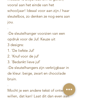
vooral aan het einde van het
schooljaar! Ideaal voor aan zijn / haar
sleutelbos, zo denken ze nog eens aan
jou.
.
-De sleutelhanger voorzien van een
opdruk voor de Juf. Keuze uit
3 designs:
1. 'De liefste Juf'
2. 'Knuf voor de juf'
3. 'Bedankt lieve juf'
-De sleutelhangers zijn verkrijgbaar in
de kleur: beige, zwart en chocolade
bruin.
.
Mocht je een andere tekst of ontwerp
willen, dat kan! Laat dit dan even aan
ons weten, dan bekijken we samen de
mogelijkheden. (bijvoorbeeld met de