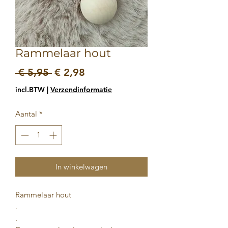
Rammelaar hout
Normale
Verkoopprijs
 € 5,95 
€ 2,98
prijs
incl.BTW
|
Verzendinformatie
Aantal
*
In winkelwagen
Rammelaar hout
.
.