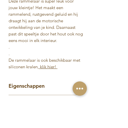
Deze rammelaar is super leuk voor
jouw kleintje! Het maakt een
rammelend, rustgevend geluid en hij
draagt hij aan de motorische
ontwikkeling van je kind. Daarnaast
past dit speeltje door het hout ook nog
eens mooi in elk interieur.
.
.
De rammelaar is ook beschikbaar met
siliconen kralen,
klik hier!
Eigenschappen
Dit speeltje bevordert de
Verzendinformatie
ontwikkeling van jouw kindje
(montessori speelgoed)
Op werkdagen voor 19.00 uur
Materiaal: natuurlijk eco-vriendelijk
besteld, binnen 1 tot 3 werkdagen
hout.