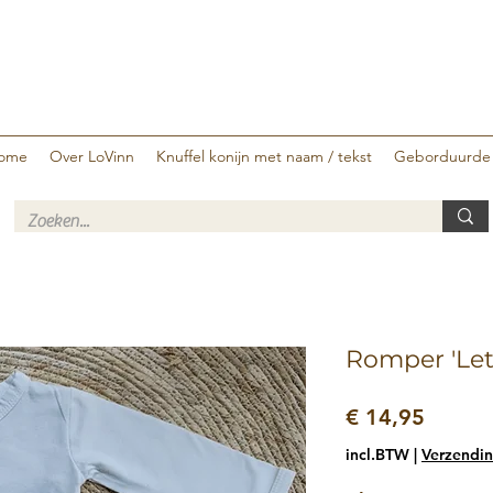
ome
Over LoVinn
Knuffel konijn met naam / tekst
Geborduurde
Romper 'Let
Prijs
€ 14,95
incl.BTW
|
Verzendin