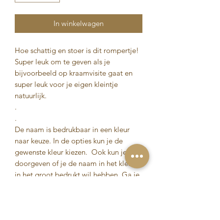
In winkelwagen
Hoe schattig en stoer is dit rompertje!
Super leuk om te geven als je
bijvoorbeeld op kraamvisite gaat en
super leuk voor je eigen kleintje
natuurlijk.
.
.
De naam is bedrukbaar in een kleur
naar keuze. In de opties kun je de
gewenste kleur kiezen. Ook kun je
doorgeven of je de naam in het klein of
in het groot bedrukt wil hebben. Ga je
voor subtiel of toch voor opvallend?!
Bestel hier jouw romper en we gaan
met veel liefde voor jou aan de slag!