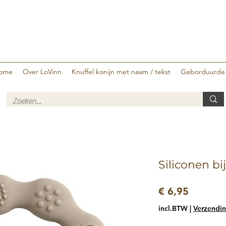
ome
Over LoVinn
Knuffel konijn met naam / tekst
Geborduurde
Siliconen bi
Prijs
€ 6,95
incl.BTW
|
Verzendin