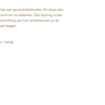
Gratis verzendko
ft het een grote bijtbehoefte. Hij stopt dan
Mocht je het prod
n mond om te sabbelen. Een bijtring is dan
ontvanger willen 
verlichting aan het tandvlees kan je de
kiezen voor de op
kast leggen.
Dan zorgen wij da
uit te pakken! (H
verzending op ba
ge / sandy