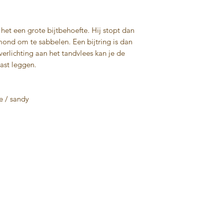
Gratis verzendko
Mocht je het prod
ft het een grote bijtbehoefte. Hij stopt dan
ontvanger willen 
n mond om te sabbelen. Een bijtring is dan
kiezen voor de op
verlichting aan het tandvlees kan je de
Dan zorgen wij da
kast leggen.
uit te pakken! (H
verzending op ba
ge / sandy