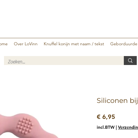
ome
Over LoVinn
Knuffel konijn met naam / tekst
Geborduurde
Siliconen bi
Prijs
€ 6,95
incl.BTW
|
Verzendin