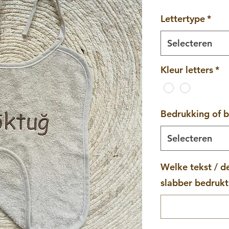
Lettertype
*
Selecteren
Kleur letters
*
Bedrukking of 
Selecteren
Welke tekst / d
slabber bedruk