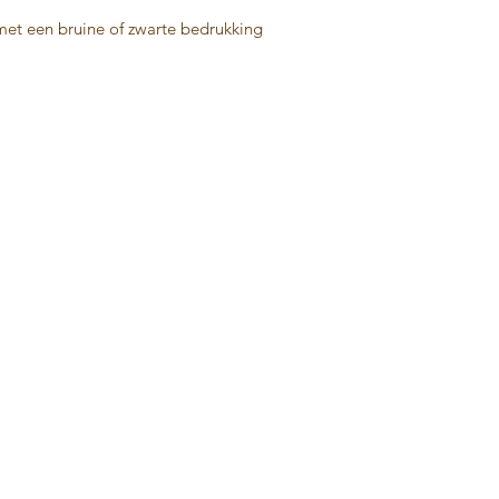
Afmeting: ± 35 x 24
Mocht je het prod
 met een bruine of zwarte bedrukking
Voor veiligheidsinst
ontvanger willen 
verwijzen we je doo
kiezen voor de op
Mocht je hulp nodig 
Dan zorgen wij da
hebt een specifieke 
uit te pakken! (H
weten, wij helpen j
verzending op ba