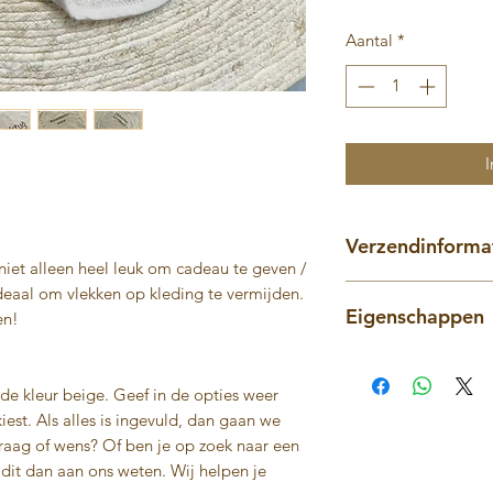
Aantal
*
I
Verzendinforma
niet alleen heel leuk om cadeau te geven /
Op werkdagen voo
ideaal om vlekken op kleding te vermijden.
Eigenschappen
tot 3 werkdagen 
en!
gepersonaliseerd
Stevige kwaliteit sl
Producten afhale
Sluitbaar met koord
Je betaald de ve
 de kleur beige. Geef in de opties weer
Materiaal: 100% kat
gewicht van het p
kiest. Als alles is ingevuld, dan gaan we
De kleur van het pr
nooit te veel!
vraag of wens? Of ben je op zoek naar een
kan enigzins verschi
Gratis verzendko
t dit dan aan ons weten. Wij helpen je
Machine wasbaar o