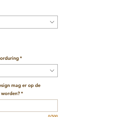
borduring
*
esign mag er op de
t worden?
*
0/500