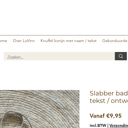
ome
Over LoVinn
Knuffel konijn met naam / tekst
Geborduurde
Slabber bad
tekst / ont
Ve
Vanaf
€9,95
incl.BTW
|
Verzendin