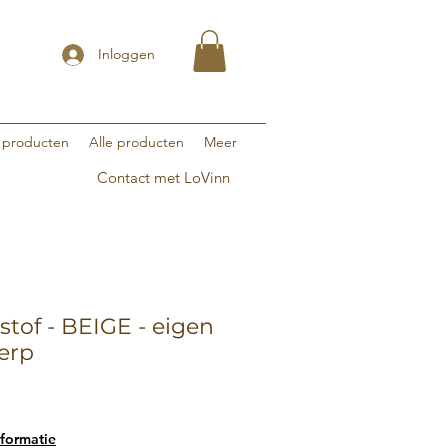
Inloggen
 producten
Alle producten
Meer
Contact met LoVinn
stof - BEIGE - eigen
werp
rkoopprijs
formatie