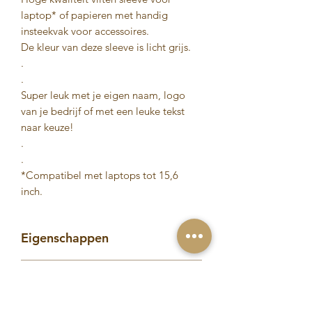
laptop* of papieren met handig
insteekvak voor accessoires.
De kleur van deze sleeve is licht grijs.
.
.
Super leuk met je eigen naam, logo
van je bedrijf of met een leuke tekst
naar keuze!
.
.
*Compatibel met laptops tot 15,6
inch.
Eigenschappen
De case is gemaakt van Vilt
Verzendinformatie
Afmetingen: 28 x 41.5 cm.
De kleur van het product kan
° Op werkdagen voor 19.00 uur