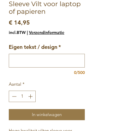
Sleeve Vilt voor laptop
of papieren
Prijs
€ 14,95
incl.BTW
|
Verzendinformatie
Eigen tekst / design
*
0/500
Aantal
*
In winkelwagen
Hoge kwaliteit vilten sleeve voor