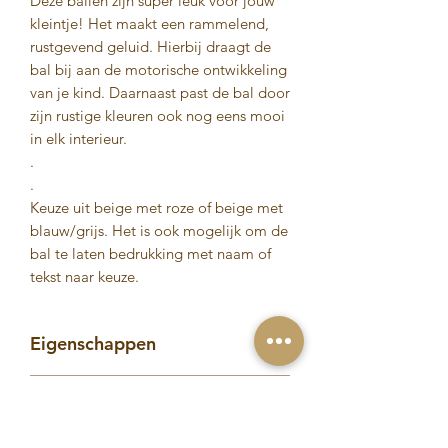
Deze ballen zijn super leuk voor jouw
kleintje! Het maakt een rammelend,
rustgevend geluid. Hierbij draagt de
bal bij aan de motorische ontwikkeling
van je kind. Daarnaast past de bal door
zijn rustige kleuren ook nog eens mooi
in elk interieur.
.
.
Keuze uit beige met roze of beige met
blauw/grijs. Het is ook mogelijk om de
bal te laten bedrukking met naam of
tekst naar keuze.
Eigenschappen
Deze bal is ideaal om de
Verzendinformatie
ontwikkeling van je kleintje te
stimuleren.