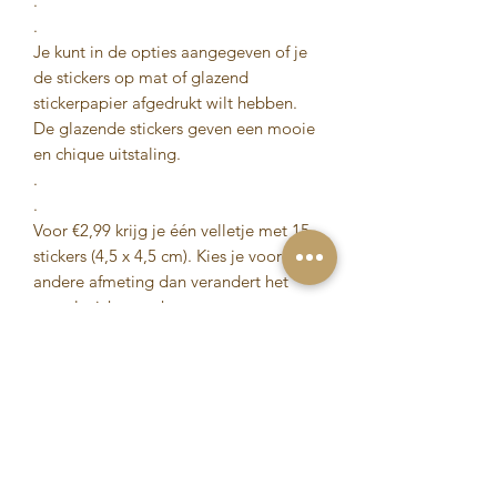
.
.
Je kunt in de opties aangegeven of je
de stickers op mat of glazend
stickerpapier afgedrukt wilt hebben.
De glazende stickers geven een mooie
en chique uitstaling.
.
.
Voor €2,99 krijg je één velletje met 15
stickers (4,5 x 4,5 cm). Kies je voor een
andere afmeting dan verandert het
aantal stickers ook:
- 5 x 5 cm: 12 stickers voor €2,99/
- 4,5 x 4,5 cm: 15 stickers voor €2,99
- 4 x 4 cm: 18 stickers voor €2,99
- 3,5 x 3,5 cm: 24 stickers voor €2,99
- 3 x 3 cm: 35 stickers voor €2,99
Mocht je een maat sticker willen die
niet te kiezen is bij de opties, geen