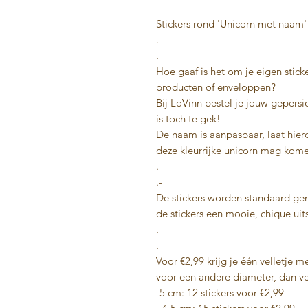
Stickers rond 'Unicorn met naam'
.
.
Hoe gaaf is het om je eigen sticke
producten of enveloppen?
Bij LoVinn bestel je jouw gepersi
is toch te gek!
De naam is aanpasbaar, laat hie
deze kleurrijke unicorn mag kom
.
.-
De stickers worden standaard gem
de stickers een mooie, chique uits
.
.
Voor €2,99 krijg je één velletje me
voor een andere diameter, dan ver
-5 cm: 12 stickers voor €2,99