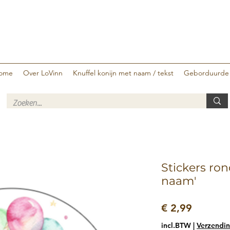
ome
Over LoVinn
Knuffel konijn met naam / tekst
Geborduurde
Stickers ro
naam'
Prijs
€ 2,99
incl.BTW
|
Verzendin