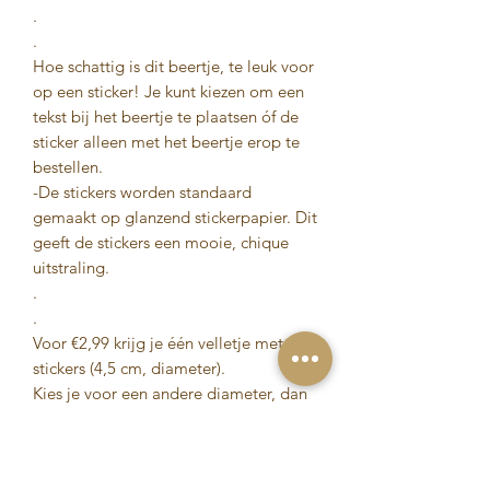
.
.
Hoe schattig is dit beertje, te leuk voor
op een sticker! Je kunt kiezen om een
tekst bij het beertje te plaatsen óf de
sticker alleen met het beertje erop te
bestellen.
-De stickers worden standaard
gemaakt op glanzend stickerpapier. Dit
geeft de stickers een mooie, chique
uitstraling.
.
.
Voor €2,99 krijg je één velletje met 15
stickers (4,5 cm, diameter).
Kies je voor een andere diameter, dan
verandert het aantal stickers ook:
- 5 cm: 12 stickers voor €2,99
- 4,5 cm: 15 stickers voor €2,99