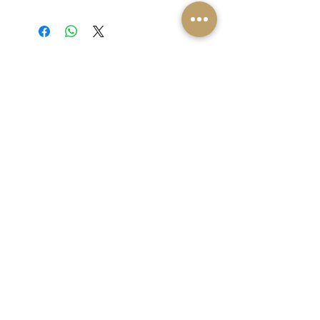
LoVinn products
Klantenservice
Contactgegevens
Contact opnemen
Alle producten
infolovinn@gmail.com
Over LoVinn
Veiligheidsvoorschriften
Chatten
Bestellen & levering
KVK: 82736235
Privacybeleid
Nederland | Dronten
Algemene voorwaarden
Volg ons!
Makkelijk betalen, snelle levering
© 2025 LoVinn.