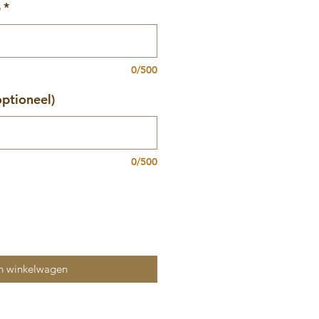
p
*
0/500
optioneel)
0/500
n winkelwagen