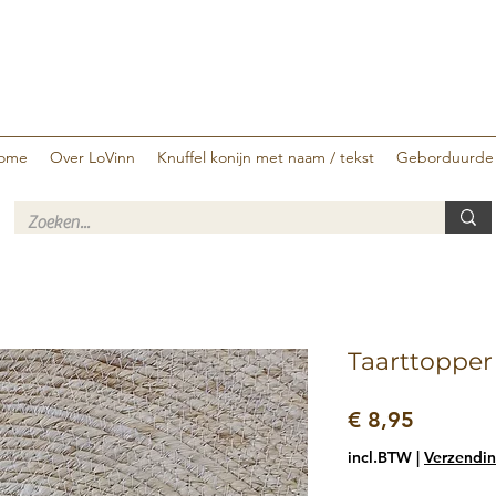
ome
Over LoVinn
Knuffel konijn met naam / tekst
Geborduurde
Taarttopper
Prijs
€ 8,95
incl.BTW
|
Verzendin