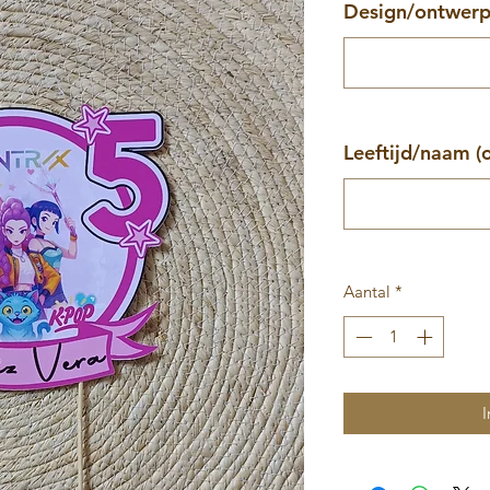
Design/ontwer
Leeftijd/naam (
Aantal
*
I