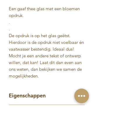
Een gaaf thee glas met een bloemen
opdruk.
.
.
De opdruk is op het glas geëtst.
Hierdoor is de opdruk niet voelbaar én
vaatwasser bestendig. Ideaal dus!
Mocht je een andere tekst of ontwerp
willen, dat kan! Laat dit dan even aan
ons weten, dan bekijken we samen de
mogelijkheden.
Eigenschappen
Het theeglas heeft een inhoud van
Verzendinformatie
30 cl.
Het theelgas wordt geëtst. Hierdoor
° Op werkdagen voor 19.00 uur
is het theeglas vaatwasser