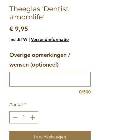
Theeglas 'Dentist
#momlife'
Prijs
€ 9,95
incl.BTW
|
Verzendinformatie
Overige opmerkingen /
wensen (optioneel)
0/500
Aantal
*
In winkelwagen