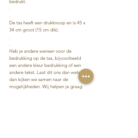
bedrukt.
.
.
De tas heeft een drukknoop en is 45 x
34 cm groot (15 cm dik).
.
.
Heb je andere wensen voor de
bedrukking op de tas, bijvoorbeeld
een andere kleur bedrukking of een
andere tekst. Laat dit ons dan weten,
dan kijken we samen naar de
mogelijkheden. Wij helpen je graag
zodat jij jouw unieke product kan
bestellen!
Eigenschappen
Luxe vilten tas met drukknoop